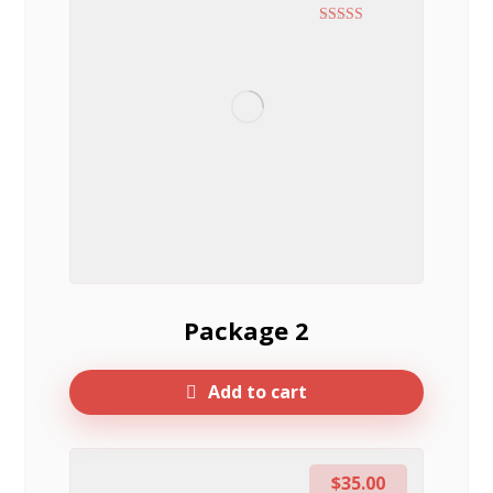
Rated
5.00
out of 5
Package 2
Add to cart
$
35.00