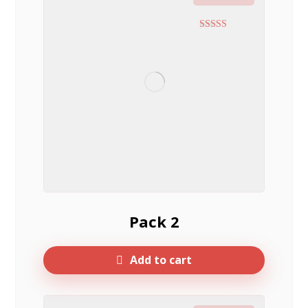
Rated
4.17
out of 5
Pack 2
Add to cart