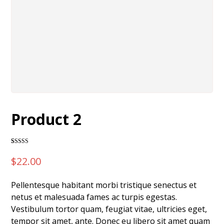
Product 2
Rated
3
4.00
out of 5
$
22.00
based on
customer
ratings
Pellentesque habitant morbi tristique senectus et
netus et malesuada fames ac turpis egestas.
Vestibulum tortor quam, feugiat vitae, ultricies eget,
tempor sit amet, ante. Donec eu libero sit amet quam